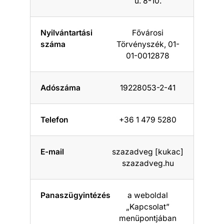
u. 8-10.
Nyilvántartási
Fővárosi
száma
Törvényszék, 01-
01-0012878
Adószáma
19228053-2-41
Telefon
+36 1 479 5280
E-mail
szazadveg [kukac]
szazadveg.hu
Panaszügyintézés
a weboldal
„Kapcsolat”
menüpontjában