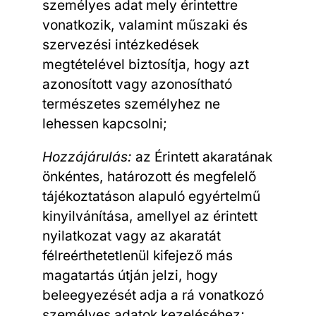
személyes adat mely érintettre
vonatkozik, valamint műszaki és
szervezési intézkedések
megtételével biztosítja, hogy azt
azonosított vagy azonosítható
természetes személyhez ne
lehessen kapcsolni;
Hozzájárulás:
az Érintett akaratának
önkéntes, határozott és megfelelő
tájékoztatáson alapuló egyértelmű
kinyilvánítása, amellyel az érintett
nyilatkozat vagy az akaratát
félreérthetetlenül kifejező más
magatartás útján jelzi, hogy
beleegyezését adja a rá vonatkozó
személyes adatok kezeléséhez;