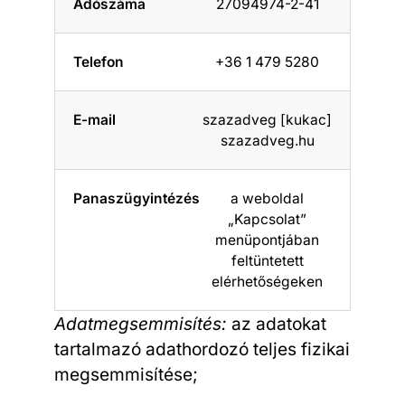
Adószáma
27094974-2-41
Telefon
+36 1 479 5280
E-mail
szazadveg [kukac]
szazadveg.hu
Panaszügyintézés
a weboldal
„Kapcsolat”
menüpontjában
feltüntetett
elérhetőségeken
Adatmegsemmisítés:
az adatokat
tartalmazó adathordozó teljes fizikai
megsemmisítése;