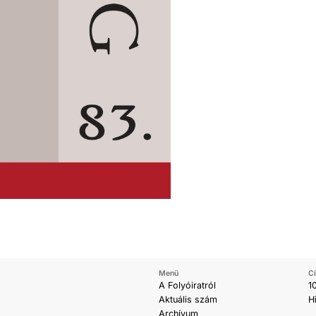
Menü
C
A Folyóiratról
1
Aktuális szám
H
Archívum