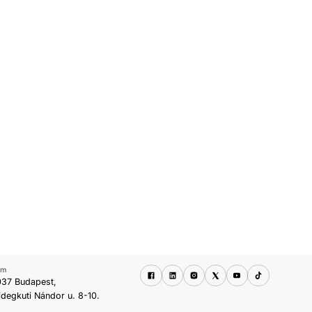
ím
037 Budapest,
idegkuti Nándor u. 8-10.