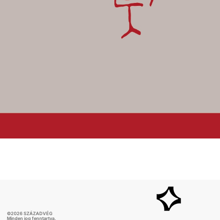
©
2026
SZÁZADVÉG
Minden jog fenntartva.