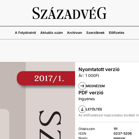
A Folyóiratról
Aktuális szám
Archívum
Szerzőknek
Előfizetés
Nyomtatott verzió
Ár: 1 000Ft
MEGNÉZEM
PDF verzió
Ingyenes
LETÖLTÉS
Az előfizetéssel kapcsolatos további i
Oldalszám
111
ISSN
0237-5206
Nyelv
magyar