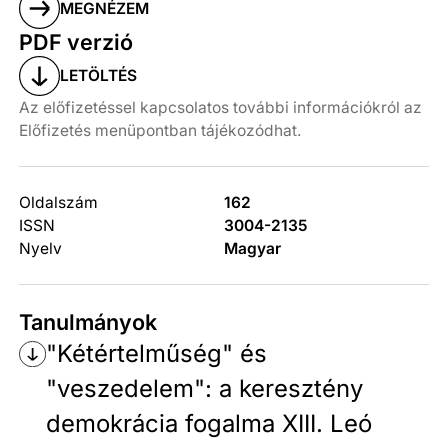
MEGNÉZEM
PDF verzió
LETÖLTÉS
Az előfizetéssel kapcsolatos további információkról az
Előfizetés menüpontban tájékozódhat.
Oldalszám
162
ISSN
3004-2135
Nyelv
Magyar
Tanulmányok
"Kétértelműség" és
"veszedelem": a keresztény
demokrácia fogalma XIII. Leó