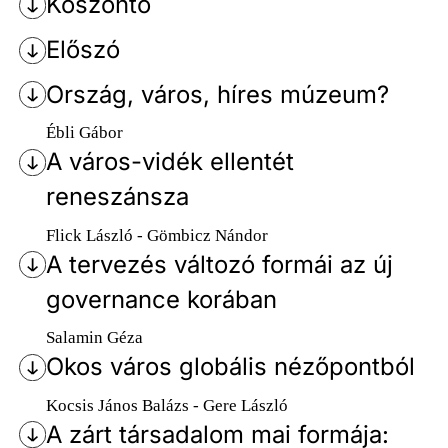
Köszöntő
Előszó
Ország, város, híres múzeum?
Ébli Gábor
A város-vidék ellentét
reneszánsza
Flick László - Gömbicz Nándor
A tervezés változó formái az új
governance korában
Salamin Géza
Okos város globális nézőpontból
Kocsis János Balázs - Gere László
A zárt társadalom mai formája: