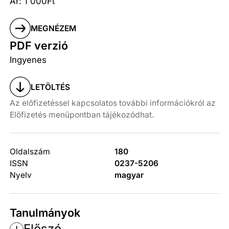
Ár: 1 000Ft
MEGNÉZEM
PDF verzió
Ingyenes
LETÖLTÉS
Az előfizetéssel kapcsolatos további információkról az
Előfizetés menüpontban tájékozódhat.
Oldalszám
180
ISSN
0237-5206
Nyelv
magyar
Tanulmányok
Előszó