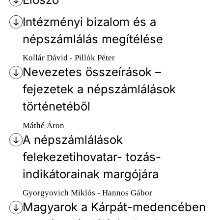
Intézményi bizalom és a
népszámlálás megítélése
Kollár Dávid - Pillók Péter
Nevezetes összeírások –
fejezetek a népszámlálások
történetéből
Máthé Áron
A népszámlálások
felekezetihovatar- tozás-
indikátorainak margójára
Gyorgyovich Miklós - Hannos Gábor
Magyarok a Kárpát-medencében